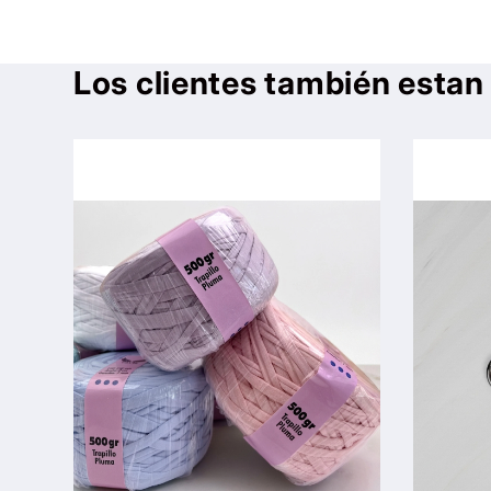
una
ventana
modal
Los clientes también esta