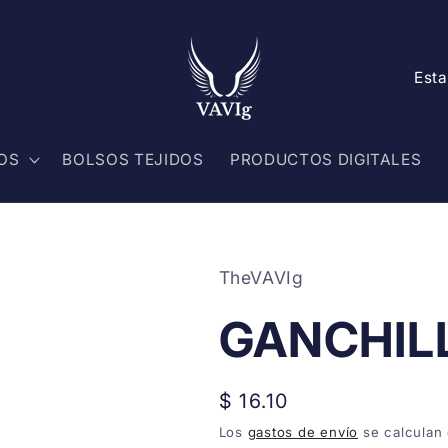
P
a
í
OS
BOLSOS TEJIDOS
PRODUCTOS DIGITALES
s
/
r
TheVAVIg
e
g
GANCHIL
i
ó
Precio
$ 16.10
n
habitual
Los
gastos de envío
se calculan 