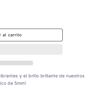
O
 al carrito
brantes y el brillo brillante de nuestros
lico de 5mm!