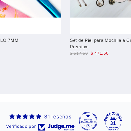
LLO 7MM
Set de Piel para Mochila a C
Premium
$ 517.50
$ 471.50
31 reseñas
31
Verificado por