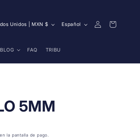
Iniciar
I
Carrito
Estados Unidos | MXN $
Español
sesión
d
i
BLOG
FAQ
TRIBU
o
m
a
LO 5MM
en la pantalla de pago.