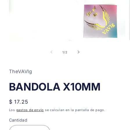
Abrir
elemento
multimedia
de
1
/
2
1
en
una
ventana
TheVAVIg
modal
BANDOLA X10MM
Precio
$ 17.25
habitual
Los
gastos de envío
se calculan en la pantalla de pago.
Cantidad