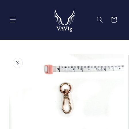
Ir
directamente
al contenido
Carrito
Ir
directamente
a la
información
del producto