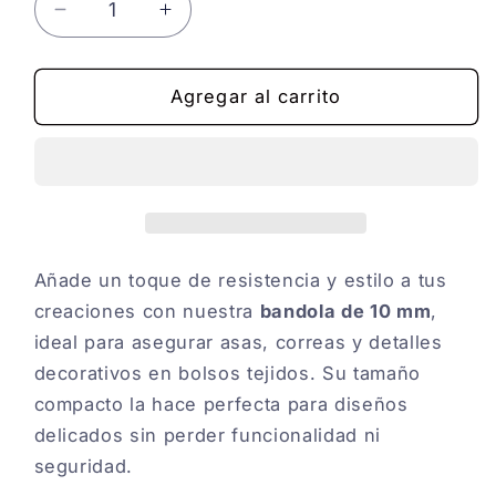
Reducir
Aumentar
cantidad
cantidad
para
para
BANDOLA
BANDOLA
Agregar al carrito
X10MM
X10MM
Añade un toque de resistencia y estilo a tus
creaciones con nuestra
bandola de 10 mm
,
ideal para asegurar asas, correas y detalles
decorativos en bolsos tejidos. Su tamaño
compacto la hace perfecta para diseños
delicados sin perder funcionalidad ni
seguridad.