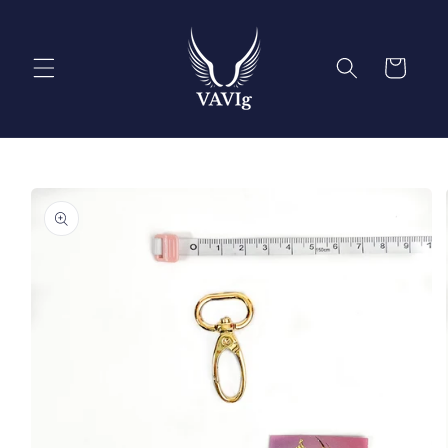
Ir
directamente
al contenido
Carrito
Ir
directamente
a la
información
del producto