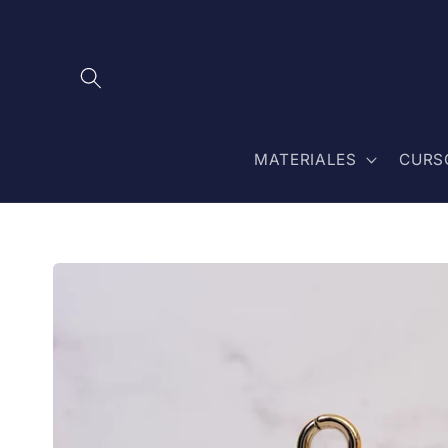
Ir
directamente
al contenido
MATERIALES
CURS
Ir
directamente
a la
información
del producto