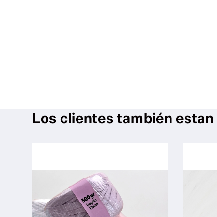
una
ventana
modal
Los clientes también esta