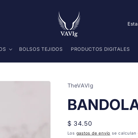
P
a
í
OS
BOLSOS TEJIDOS
PRODUCTOS DIGITALES
s
/
r
TheVAVIg
e
g
BANDOLA
i
ó
Precio
$ 34.50
n
habitual
Los
gastos de envío
se calculan 