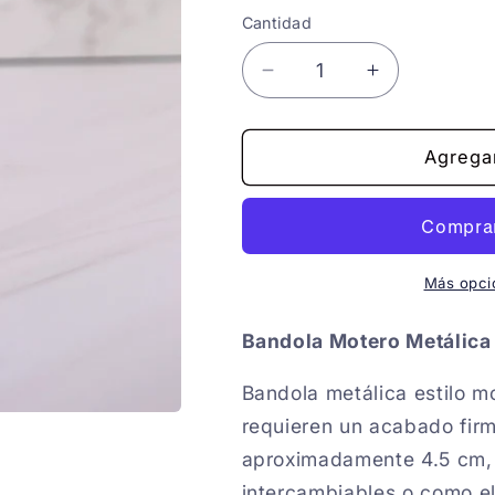
Cantidad
Reducir
Aumentar
cantidad
cantidad
para
para
BANDOLA
BANDOLA
Agregar
MOTERO
MOTERO
Más opci
Bandola Motero Metálic
Bandola metálica estilo m
requieren un acabado firm
aproximadamente 4.5 cm, e
intercambiables o como el