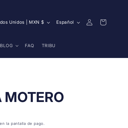
Iniciar
I
Carrito
Estados Unidos | MXN $
Español
sesión
d
i
BLOG
FAQ
TRIBU
o
m
a
 MOTERO
en la pantalla de pago.