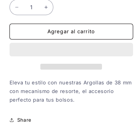
Reducir
Aumentar
cantidad
cantidad
para
para
ARGOLLA
ARGOLLA
Agregar al carrito
RESORTE
RESORTE
-
-
38MM
38MM
Eleva tu estilo con nuestras Argollas de 38 mm
con mecanismo de resorte, el accesorio
perfecto para tus bolsos.
Share