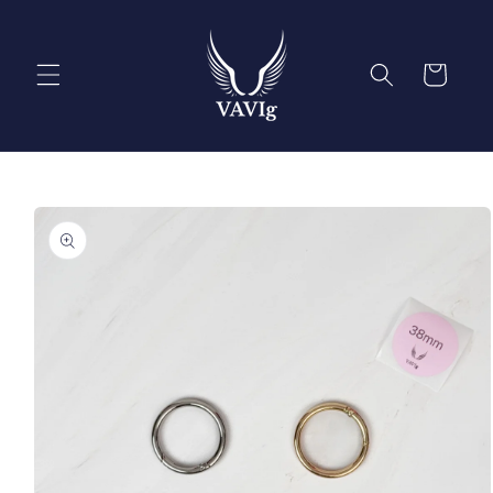
Ir
directamente
al contenido
Carrito
Ir
directamente
a la
información
del producto