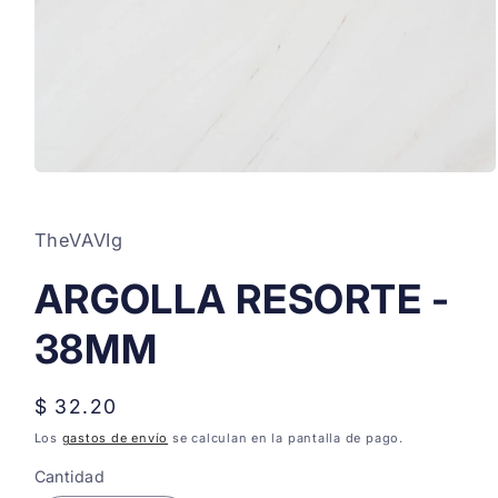
Abrir
elemento
multimedia
1
TheVAVIg
en
una
ventana
ARGOLLA RESORTE -
modal
38MM
Precio
$ 32.20
habitual
Los
gastos de envío
se calculan en la pantalla de pago.
Cantidad