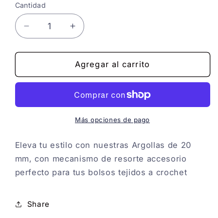
Cantidad
Reducir
Aumentar
cantidad
cantidad
para
para
ARGOLLA
ARGOLLA
Agregar al carrito
RESORTE
RESORTE
-
-
20mm
20mm
Más opciones de pago
Eleva tu estilo con nuestras Argollas de 20
mm, con mecanismo de resorte accesorio
perfecto para tus bolsos tejidos a crochet
Share