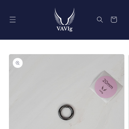
Ir
directamente
al contenido
Carrito
Ir
directamente
a la
información
del producto