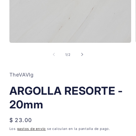
Abrir
elemento
multimedia
de
1
/
2
1
en
una
ventana
TheVAVIg
modal
ARGOLLA RESORTE -
20mm
Precio
$ 23.00
habitual
Los
gastos de envío
se calculan en la pantalla de pago.