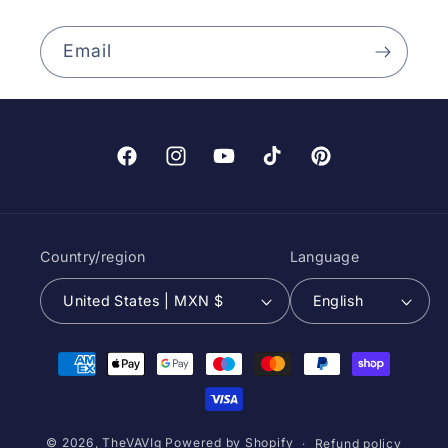
Email
Facebook
Instagram
YouTube
TikTok
Pinterest
Country/region
Language
United States | MXN $
English
Payment
methods
© 2026,
TheVAVIg
Powered by Shopify
Refund policy