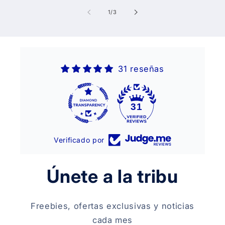
of
1
/
3
31 reseñas
31
Verificado por
Únete a la tribu
Freebies, ofertas exclusivas y noticias
cada mes