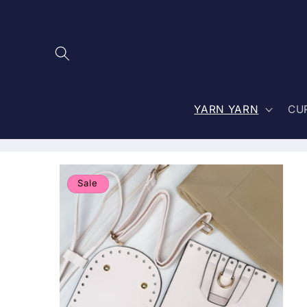
Skip to
content
YARN YARN
CU
Sale