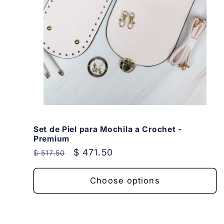
Set de Piel para Mochila a Crochet -
Premium
Regular
Sale
$ 471.50
$ 517.50
price
price
Choose options