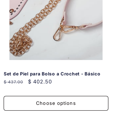
i
o
n
Set de Piel para Bolso a Crochet - Básico
Regular
Sale
$ 402.50
$ 437.00
price
price
Choose options