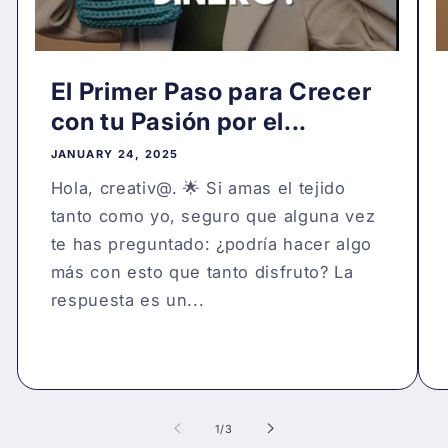
El Primer Paso para Crecer
con tu Pasión por el...
JANUARY 24, 2025
Hola, creativ@. 🌟 Si amas el tejido
tanto como yo, seguro que alguna vez
te has preguntado: ¿podría hacer algo
más con esto que tanto disfruto? La
respuesta es un...
of
1
/
3